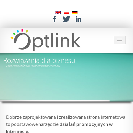
Rozwiązania dla biznesu
HOME
Zapewniające szybkie i skoncentrowane korzyści
USŁUGI
ROZWIĄZANIA
O NAS
KONTAKT
Dobrze zaprojektowana i zrealizowana strona internetowa
to podstawowe narzędzie
działań promocyjnych w
POMOC
Internecie
.